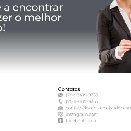
 a encontrar
azer o melhor
!
Contatos
(71) 98419-9355
(71) 98419-9355
contato@websitesalvador.co
instagram.com
facebook.com