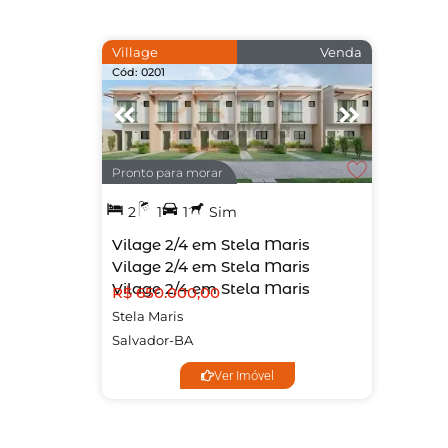
Village
Venda
Cód: 0201
Pronto para morar
2
1
1
Sim
Vilage 2/4 em Stela Maris
Vilage 2/4 em Stela Maris
Vilage 2/4 em Stela Maris
R$ 650.000,00
Stela Maris
Salvador-BA
Ver Imóvel